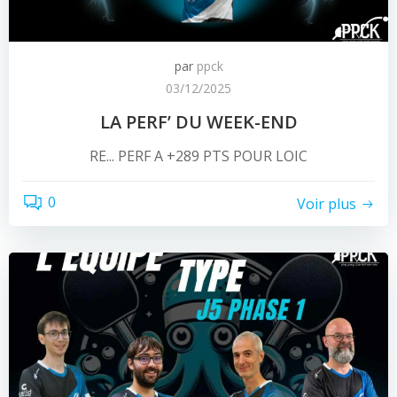
par
ppck
03/12/2025
LA PERF’ DU WEEK-END
RE... PERF A +289 PTS POUR LOIC
0
Voir plus