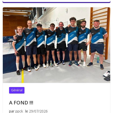
Général
A FOND !!!
par
ppck
le
29/07/2026