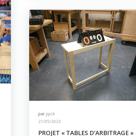
par
ppck
21/05/2023
PROJET « TABLES D’ARBITRAGE »