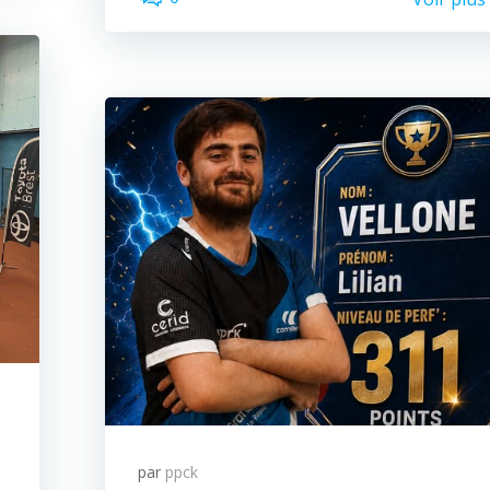
par
ppck