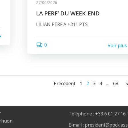
27/06/2026
LA PERF’ DU WEEK-END
LILIAN PERF A +311 PTS
0
Voir plus
Posts
Posts
Page
Page
Page
Page
Page
Précédent
1
2
3
4
…
68
S
navigation
navigati
Y
Téléphone : +33 6 01 27 16 
erhuon
E-mail : president@ppck.ass