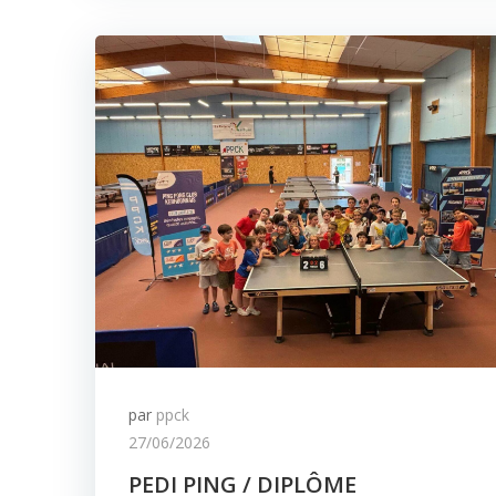
par
ppck
27/06/2026
PEDI PING / DIPLÔME