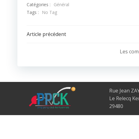
Catégories :
Général
Tags :
No Tag
Post
Article précédent
navigation
Les com
Rue Jean ZA
Le Relecq K
29480