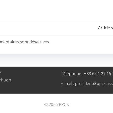
Post
Article 
navigation
mentaires sont désactivés
Y
Téléphone : +33 6 01 27 16 
erhuon
E-mail : president@ppck.ass
© 2026 PPCK