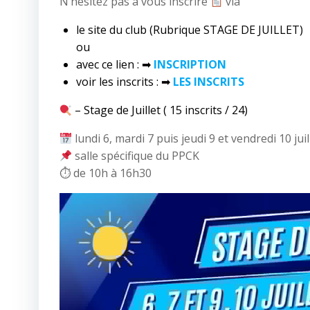
N’hésitez pas à vous inscrire
via
le site du club (Rubrique STAGE DE JUILLET)
ou
avec ce lien : ➡
INSCRIPTION
voir les inscrits : ➡
LES INSCRITS
– Stage de Juillet (
15 inscrits / 24
)
lundi 6, mardi 7 puis jeudi 9 et vendredi 10 juil
salle spécifique du PPCK
⏱ de 10h à 16h30