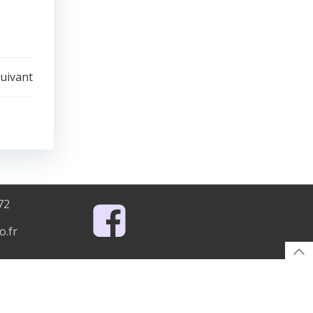
suivant
72
o.fr