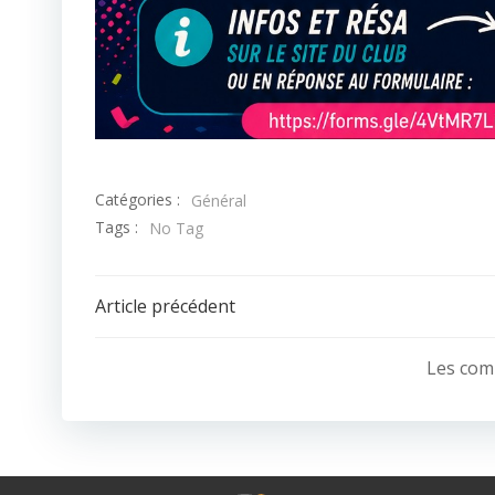
Catégories :
Général
Tags :
No Tag
Post
Article précédent
navigation
Les com