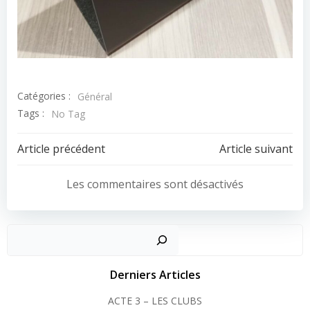
Catégories :
Général
Tags :
No Tag
Post
Post
Article précédent
Article suivant
navigation
navigation
Les commentaires sont désactivés
Recher
Derniers Articles
ACTE 3 – LES CLUBS